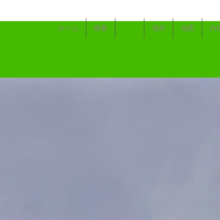
ホーム
概要
行事
場所
地図
内